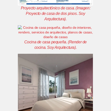
Proyecto arquitectónico de casa.
(Imagen:
Proyecto de casa de dos pisos. Soy
Arquitectura).
Cocina de casa pequeña.
(Render de
cocina. Soy Arquitectura
).